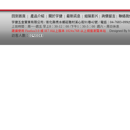
回到
首頁
|
產品
介紹
|
關於
宇捷
|
最新
訊息
|
組裝影片
|
詢價留
言
|
聯絡我
宇捷五金實業有限公司 /
彰化縣秀水鄉莊雅村溪心街91巷42號 /
電話：04-7683-099(
上班時間：周一~週五 早上8：30-12：00 /下午1：30-5：00 週六、周日休息
Designed By
N
建議使用 Firefox3.0 或 IE7.0以上版本 1024x768 以上視窗瀏覽本站
訪客人數：